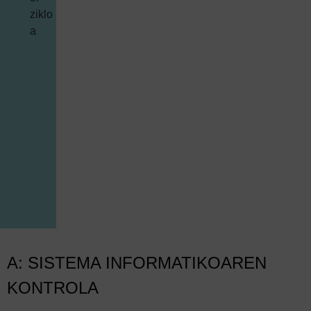
ziklo
a
A: SISTEMA INFORMATIKOAREN
KONTROLA