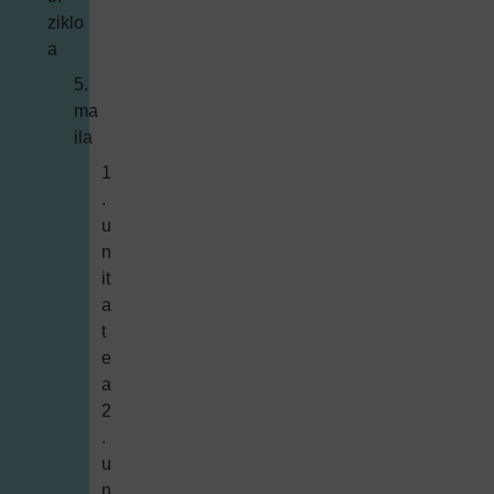
ziklo
a
5.
ma
ila
1
.
u
n
it
a
t
e
a
2
.
u
n